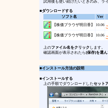
試用後も使い続けたいときのみ、ライ
■
ダウンロードする
■
ソフト名
Ver
■
【株価ブラウザ明日香】
10.06
■
【株価ブラウザ明日香】
10.06
上の
ファイル名をクリック
します。
確認画面が表示されたら
[保存]を選
■インストール方法の説明
■
インストールする
上の手順でダウンロードした
セット