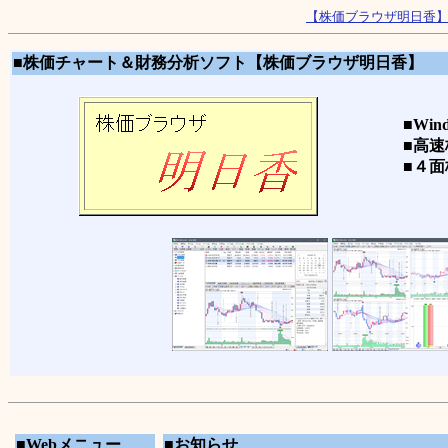
【株価ブラウザ明日香
■株価チャート＆財務分析ソフト【株価ブラウザ明日香】
■Win
■高速
■４面
■Webメニュー
■お知らせ