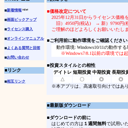
■
新着情報
■価格改定について
2025年12月31日からライセンス価
■
画面ピックアップ
旧）4950円(税込) → 新）9790円(
■
ライセンス購入
ご理解のほどよろしくお願いいたし
■
オンラインマニュアル
■
ご利用前に動作環境をご確認ください
動作環境: Windows10/11の動作
■
よくある質問と回答
■
※Windows7/8.1以前の環
■
お問い合わせ
■
投資スタイルとの相性
■リンク
デイトレ
短期投資
中期投資
長期投
△
〇
◎
◎
■
相互リンク
※本アプリは、高速取引向けではあ
■最新版ダウンロード
■
ダウンロードの前に
はじめての方は
１週間無料
で試用い