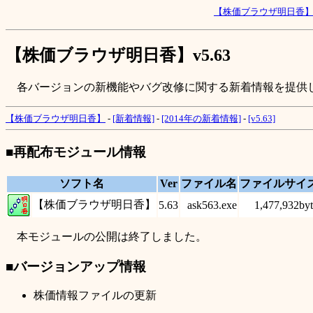
【株価ブラウザ明日香
【株価ブラウザ明日香】v5.63
各バージョンの新機能やバグ改修に関する新着情報を提供
【株価ブラウザ明日香】
-
[新着情報]
-
[2014年の新着情報]
-
[v5.63]
■再配布モジュール情報
ソフト名
Ver
ファイル名
ファイルサイ
【株価ブラウザ明日香】
5.63
ask563.exe
1,477,932byt
本モジュールの公開は終了しました。
■バージョンアップ情報
株価情報ファイルの更新