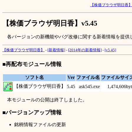
【株価ブラウザ明日香
【株価ブラウザ明日香】v5.45
各バージョンの新機能やバグ改修に関する新着情報を提供
【株価ブラウザ明日香】
-
[新着情報]
-
[2014年の新着情報]
-
[v5.45]
■再配布モジュール情報
ソフト名
Ver
ファイル名
ファイルサイ
【株価ブラウザ明日香】
5.45
ask545.exe
1,474,606byt
本モジュールの公開は終了しました。
■バージョンアップ情報
銘柄情報ファイルの更新