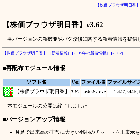
【株価ブラウザ明日香
【株価ブラウザ明日香】v3.62
各バージョンの新機能やバグ改修に関する新着情報を提供
【株価ブラウザ明日香】
-
[新着情報]
-
[2005年の新着情報]
-
[v3.62]
■再配布モジュール情報
ソフト名
Ver
ファイル名
ファイルサイ
【株価ブラウザ明日香】
3.62
ask362.exe
1,447,344byt
本モジュールの公開は終了しました。
■バージョンアップ情報
月足で出来高が非常に大きい銘柄のチャート不正表示を