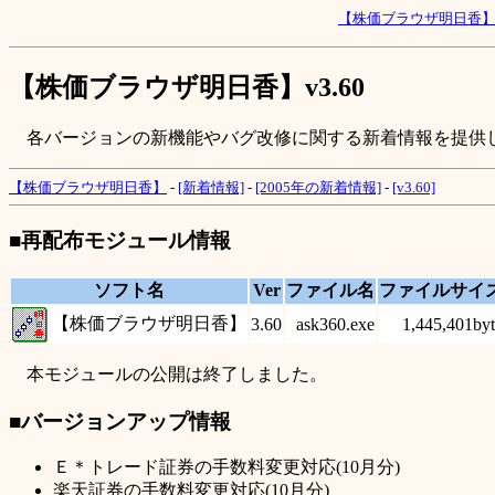
【株価ブラウザ明日香
【株価ブラウザ明日香】v3.60
各バージョンの新機能やバグ改修に関する新着情報を提供
【株価ブラウザ明日香】
-
[新着情報]
-
[2005年の新着情報]
-
[v3.60]
■再配布モジュール情報
ソフト名
Ver
ファイル名
ファイルサイ
【株価ブラウザ明日香】
3.60
ask360.exe
1,445,401byt
本モジュールの公開は終了しました。
■バージョンアップ情報
Ｅ＊トレード証券の手数料変更対応(10月分)
楽天証券の手数料変更対応(10月分)