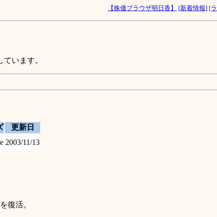
【株価ブラウザ明日香】
[新着情報]
[
しています。
ズ
更新日
e
2003/11/13
を復活。