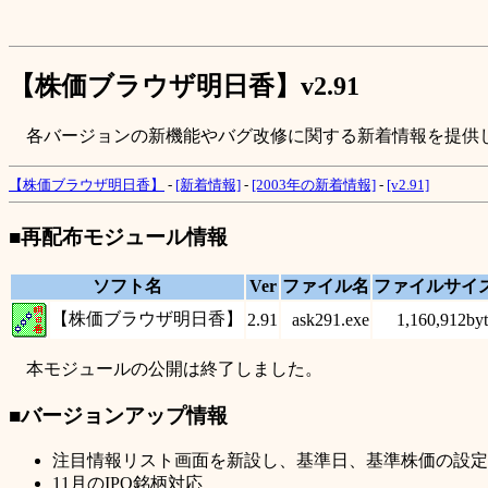
【株価ブラウザ明日香】v2.91
各バージョンの新機能やバグ改修に関する新着情報を提供
【株価ブラウザ明日香】
-
[新着情報]
-
[2003年の新着情報]
-
[v2.91]
■再配布モジュール情報
ソフト名
Ver
ファイル名
ファイルサイ
【株価ブラウザ明日香】
2.91
ask291.exe
1,160,912byt
本モジュールの公開は終了しました。
■バージョンアップ情報
注目情報リスト画面を新設し、基準日、基準株価の設定
11月のIPO銘柄対応