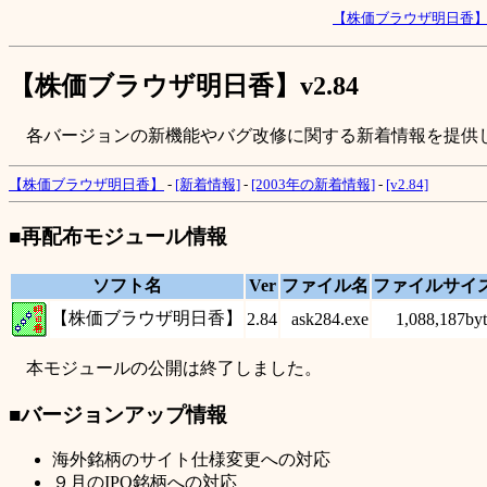
【株価ブラウザ明日香
【株価ブラウザ明日香】v2.84
各バージョンの新機能やバグ改修に関する新着情報を提供
【株価ブラウザ明日香】
-
[新着情報]
-
[2003年の新着情報]
-
[v2.84]
■再配布モジュール情報
ソフト名
Ver
ファイル名
ファイルサイ
【株価ブラウザ明日香】
2.84
ask284.exe
1,088,187byt
本モジュールの公開は終了しました。
■バージョンアップ情報
海外銘柄のサイト仕様変更への対応
９月のIPO銘柄への対応