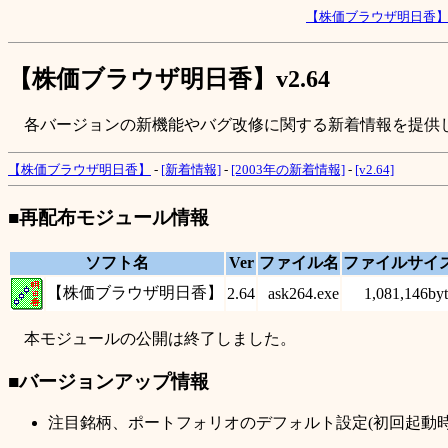
【株価ブラウザ明日香
【株価ブラウザ明日香】v2.64
各バージョンの新機能やバグ改修に関する新着情報を提供
【株価ブラウザ明日香】
-
[新着情報]
-
[2003年の新着情報]
-
[v2.64]
■再配布モジュール情報
ソフト名
Ver
ファイル名
ファイルサイ
【株価ブラウザ明日香】
2.64
ask264.exe
1,081,146byt
本モジュールの公開は終了しました。
■バージョンアップ情報
注目銘柄、ポートフォリオのデフォルト設定(初回起動時