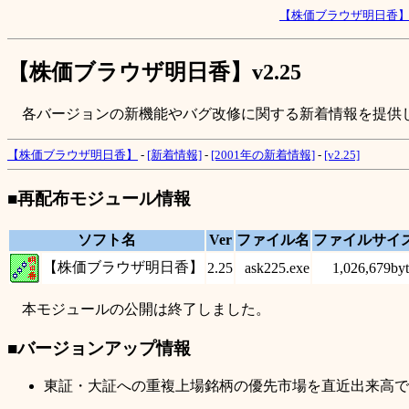
【株価ブラウザ明日香
【株価ブラウザ明日香】v2.25
各バージョンの新機能やバグ改修に関する新着情報を提供
【株価ブラウザ明日香】
-
[新着情報]
-
[2001年の新着情報]
-
[v2.25]
■再配布モジュール情報
ソフト名
Ver
ファイル名
ファイルサイ
【株価ブラウザ明日香】
2.25
ask225.exe
1,026,679byt
本モジュールの公開は終了しました。
■バージョンアップ情報
東証・大証への重複上場銘柄の優先市場を直近出来高で